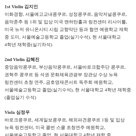
1st Violin 김지인
이화경향, 서울예고교내콩쿠르, 성정콩쿠르, 음악저널콩쿠르,
음악춘추 등 1위 및 입상 미국 맨하탄홀과 링컨센터 리사이틀,
미국 뉴저 유니온시티 시립 교향악단 등과 협연 예원학교 재학
중 도미, 서울예술고등학교 졸업(실기수석), 현 서울대학교
4학년 재학중(실기차석)
2nd Violin 김혜진
중앙음악콩쿠르, 부산음악콩쿠르, 서울바로크합주단 콩쿠르,
권혁주 콩쿠르 등 석권 문화체육관광부 장관상 수상 뉴욕
링컨센터 초청 연주, 금호영재콘서트 독주회 예원학교,
서울예술고등학교 졸업(실기수석), 현 서울대학교 4학년 재학중
(졸업실기 수석)
Viola 심정우
바로크콩쿠르, 세계일보콩쿠르, 해외파견콩쿠르 1등 및 입상
뉴욕 링컨센터, 미국 콜번 스쿨 초청연주 예원학교,
서울예술고등학교 졸업, 현 서울대학교 4학년 재학 중