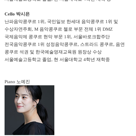
Cello 박시은
난파음악콩쿠르 1위, 국민일보 한세대 음악콩쿠르 1위 및
수상자연주회, M 음악콩쿠르 첼로 부문 전체 1위 DMZ
국제음악제 콩쿠르 현악 부문 1위, 서울바로크합주단
전국음악콩쿠르 1위 성정음악콩쿠르, 스트라드 콩쿠르, 음연
콩쿠르 석권 및 한국예술영재교육원 원장상 수상
서울예술고등학교 졸업, 현 서울대학교 4학년 재학중
Piano 노예진