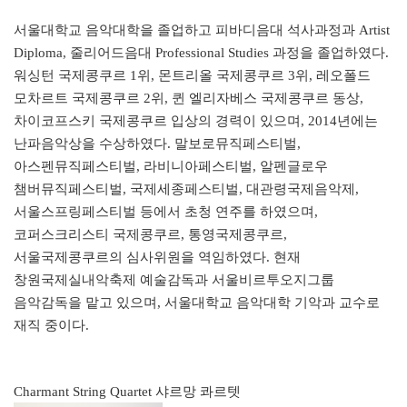
서울대학교 음악대학을 졸업하고 피바디음대 석사과정과 Artist
Diploma, 줄리어드음대 Professional Studies 과정을 졸업하였다.
워싱턴 국제콩쿠르 1위, 몬트리올 국제콩쿠르 3위, 레오폴드
모차르트 국제콩쿠르 2위, 퀸 엘리자베스 국제콩쿠르 동상,
차이코프스키 국제콩쿠르 입상의 경력이 있으며, 2014년에는
난파음악상을 수상하였다. 말보로뮤직페스티벌,
아스펜뮤직페스티벌, 라비니아페스티벌, 알펜글로우
챔버뮤직페스티벌, 국제세종페스티벌, 대관령국제음악제,
서울스프링페스티벌 등에서 초청 연주를 하였으며,
코퍼스크리스티 국제콩쿠르, 통영국제콩쿠르,
서울국제콩쿠르의 심사위원을 역임하였다. 현재
창원국제실내악축제 예술감독과 서울비르투오지그룹
음악감독을 맡고 있으며, 서울대학교 음악대학 기악과 교수로
재직 중이다.
Charmant String Quartet 샤르망 콰르텟