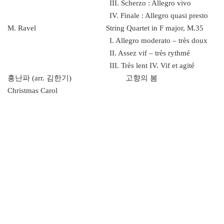
III. Scherzo : Allegro vivo
IV. Finale : Allegro quasi presto
M. Ravel String Quartet in F major, M.35
I. Allegro moderato – très doux
II. Assez vif – très rythmé
III. Très lent IV. Vif et agité
홍난파 (arr. 김한기) 고향의 봄
Christmas Carol