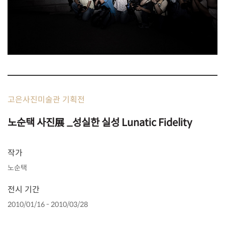
고은사진미술관 기획전
노순택 사진展 _성실한 실성 Lunatic Fidelity
작가
노순택
전시 기간
2010/01/16 - 2010/03/28