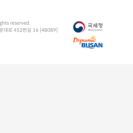
ights reserved.
로 452번길 16 [48089]