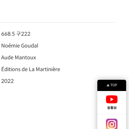
668.5 구222
Noémie Goudal
Aude Mantoux
Éditions de La Martinière
2022
TOP
▲
유튜브