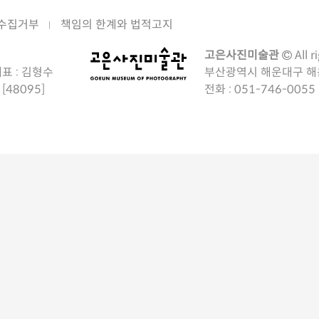
수집거부
책임의 한계와 법적고지
고은사진미술관
All r
표 : 김형수
부산광역시 해운대구 해운대
48095]
전화 :
051-746-0055