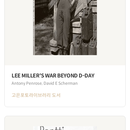
LEE MILLER'S WAR BEYOND D-DAY
Antony Penrose, David E Scherman
고은포토라이브러리 도서