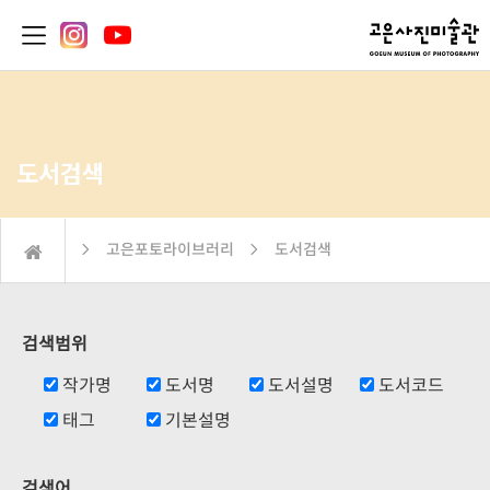
도서검색
 고은포토라이브러리  도서검색
검색범위
작가명
도서명
도서설명
도서코드
태그
기본설명
검색어