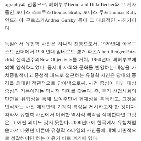
ography의 전통으로, 베허부부Bernd and Hilla Becher와 그 제자
들인 토마스 스트루스Thomas Struth, 토마스 루프Thomas Ruff,
안드레아 구르스키Andrea Gursky 등이 그 대표적인 사진가이
다.
독일에서 유형학 사진은 하나의 전통으로서, 1920년대 아우구
스트 잔더에서 1930년대 알베르트 랭거-파츠Albert Renger-Patzs
ch의 신객관주의New Objectivity를 거쳐, 1960년대 베허부부에
의해 양식화되었다. 동시대 사회와 문화를 반영하는 대상을 가
치중립적이고 중성적 태도로 접근하는 유형학 사진은 당대의 풍
경을 최대한 객관적으로 담아냄으로써, 사건 중심이 아닌 대상
중심의 기록이라는 역사적 의미를 갖는다. 즉, 후기 산업사회의
단면을 유형성을 통해 보여주면서 현대성을 획득하고, 그것을
인식하는 사진 매체만의 기계적 특성을 제시하고자 한 것이다.
따라서 유형학 사진에서 이러한 역사적 맥락을 삭제한다면 그것
은 그 어떤 의미도 갖지 못한다. 2000년대에 한국에서 유행처럼
쏟아져 나왔던 이른바 유형학 스타일의 사진들에 대해 비판적으
로 성찰해야만 하는 이유가 바로 여기에 있다.