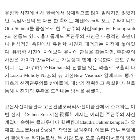
유형학 사진에 비해 한국에서 상대적으로 많이 알려지진 않았지
만, 독일사진의 또 다른 한 축에는 에센Essen의 오토 슈타이너트
Otto Steinert를 중심으로 한 주관주의 사진Subjective Photograph
y의 전통도 있다. 흥미롭게도 주관주의 사진은 내용적인 측면이
나 형식적인 측면에서 유형학 사진과 대척되는 지점에 놓여있
다. 유형학 사진이 차이보다 유사에 관심을 갖는다면, 주관주의
사진은 차이가 만들어내는 가능성과 힘에 주목한다. 오토 슈타
이너트는 바우하우스Bauhaus의 전통을 잇는 라즐로 모홀리-나
기Laszlo Moholy-Nagy의 뉴 비전New Vision과 알베르트 랭거-
파츠의 신객관주의를 받아들여, 대상의 정확하고 충실한 재현을
통해 사진가의 주관을 드러내는 방식을 취했다.
고은사진미술관과 고은컨템포러리사진미술관에서 소개하는 이
번 전시 《Sehen Zen 시선視禪》에서는 이러한 주관주의 사진
계열에 속하는 클라우디아 훼렌켐퍼Claudia Fährenkemper와 요
제프 스노블Josef Šnobl의 작업을 보여준다. 이들은 중부 독일에
서 활동하는 작가들로서, 두 사람 모두 오토 슈타이너트의 영향