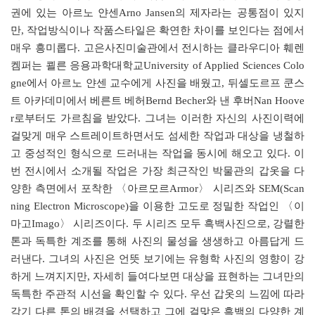
권에 있는 아르노 얀센Arno Jansen의 제자라는 공통점이 있지
만, 작업방식이나 작품스타일은 확연한 차이를 보인다는 점에서
매우 흥미롭다. 고은사진미술관에서 전시하는 클라우디아 훼렌
켐퍼는 쾰른 응용과학대학교University of Applied Sciences Colo
gne에서 아르노 얀센 교수에게 사진을 배웠고, 뒤셀도르프 쿤스
트 아카데미에서 베른트 베허Bernd Becher와 낸 후버Nan Hoove
r로부터도 가르침을 받았다. 그녀는 이러한 자신의 사진이력에
걸맞게 매우 스트레이트하면서도 섬세한 작업과 대상을 냉철하
고 중성적인 형식으로 드러내는 작업을 동시에 해오고 있다. 이
번 전시에서 소개될 작업은 가장 최근작인 박물관의 갑옷을 다
양한 측면에서 포착한 〈아르모르Armor〉 시리즈와 SEM(Scan
ning Electron Microscope)을 이용한 고도로 정밀한 작업인 〈이
마고Imago〉 시리즈이다. 두 시리즈 모두 흑백사진으로, 강렬한
톤과 독특한 계조를 통해 사진의 물성을 생생하고 아름답게 드
러낸다. 그녀의 사진은 언뜻 보기에는 유형학 사진의 영향이 강
하게 느껴지지만, 자세히 들여다보면 대상을 표현하는 그녀만의
독특한 주관적 시선을 확인할 수 있다. 우선 갑옷의 느낌에 따라
각기 다른 톤의 배경을 선택하고 그에 걸맞은 흑백의 다양한 계