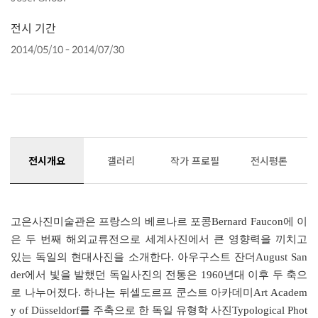
전시 기간
2014/05/10 - 2014/07/30
전시개요
갤러리
작가 프로필
전시평론
고은사진미술관은 프랑스의 베르나르 포콩Bernard Faucon에 이
은 두 번째 해외교류전으로 세계사진에서 큰 영향력을 끼치고
있는 독일의 현대사진을 소개한다. 아우구스트 잔더August San
der에서 빛을 발했던 독일사진의 전통은 1960년대 이후 두 축으
로 나누어졌다. 하나는 뒤셀도르프 쿤스트 아카데미Art Academ
y of Düsseldorf를 주축으로 한 독일 유형학 사진Typological Phot