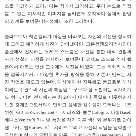
조를 미묘하게 드러낸다는 점에서 그러하고, 우리 눈으로 직접
볼 수 없는 미시적인 이미지를 날카롭게 포착하여 실재와 환영
의 경계를 보여준다는 점에서 또한 그러하다.
클라우디아 훼렌켐퍼가 대상을 바라보는 자신의 시선을 정직하
게 그리고 예리하게 사진에 담아냈다면, 고은컨템포러리사진미
술관에서 전시하는 요제프 스노블은 사진을 통한 내적 관찰과
자기 성찰의 과정을 진지하게 보여준다. 요제프 스노블 역시 쾰
른에서 아르노 얀센 교수에게 사진을 배웠다. 그는 회화와 사진
을 접목시키거나 다양한 후가공 방식을 통해 이른바 만드는 사
진 작업을 해오고 있는데, 대상에 대한 자유롭고 풍요로운 해석
이라는 주관주의 사진의 특징을 누구보다 잘 표현하는 작가이기
도 하다. 이번 전시에서는 체코에서 태어나 독일로 이주하면서
느낀 경계인으로서의 예민하고 섬세한 감수성이 드러나는 〈쯔
뷔셴 짜이트Zwischenzeit〉 시리즈와 쾰른Cologne, 바젤Basel,
베니스Venice의 카니발 풍경을 각기 다른 색채와 분위기로 담아
낸 〈카니발Karnevals〉 시리즈 그리고 자신의 작업을 날짜별로
구성하여 하나의 달력으로 만든 〈카렌다리움Kalendarium〉 시