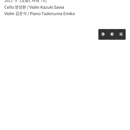
2023. 9. 12(화) 저녁 7시
Cello 양성원 / Violin Kazuki Sawa
Violin 김은식 / Piano Tadenuma Emiko