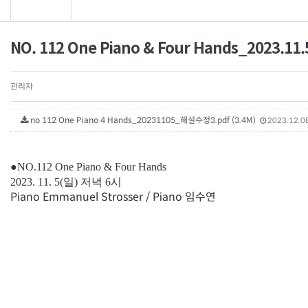
NO. 112 One Piano & Four Hands_2023.11.
관리자
no 112 One Piano 4 Hands_20231105_해설수정3.pdf (3.4M)
2023.12.0
●
NO.112 One Piano & Four Hands
2023. 11. 5(일)
저녁 6시
Piano Emmanuel Strosser / Piano 임수연